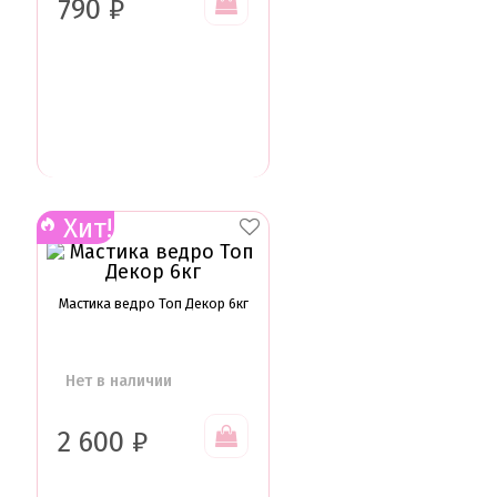
790
₽
Подложки от 10шт
Салфетки
Сольерки
Сахарное драже
Свечи для праздника
Силиконовые формы
Сливки для торта и крем чиз
Сублимированные ягоды и фрукты
Сушеные цветы
Сырье кондитерское
Хит!
Топперы
Украшения для торта
Вафельные цветы
Кондитерская посыпка
Мастика ведро Топ Декор 6кг
Кондитерские посыпки МИКС
Кондитерские посыпки Россия
Кондитерские посыпки звезды
Нет в наличии
Кондитерские посыпки сахар
Кондитерские посыпки сердце
Кондитерские посыпки шарики
2 600
₽
Сахарные и шоколадные фигурки
Сахарные цветы и кружево