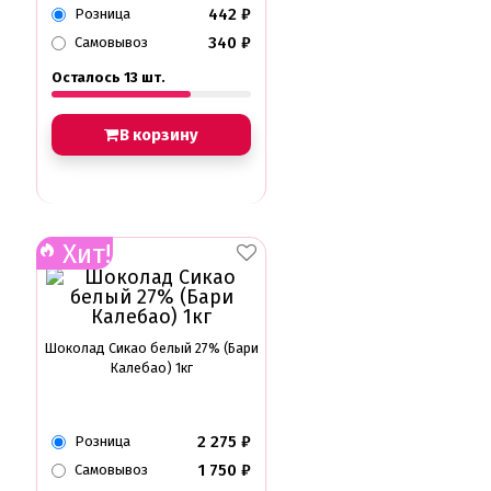
442
₽
Розница
340
₽
Самовывоз
Осталось 13 шт.
В корзину
Хит!
Шоколад Сикао белый 27% (Бари
Калебао) 1кг
2 275
₽
Розница
1 750
₽
Самовывоз