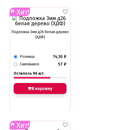
Хит!
Подложка 3мм д26 белая дерево
(ХДФ)
74,10
₽
Розница
57
₽
Самовывоз
Осталось 96 шт.
В корзину
Хит!