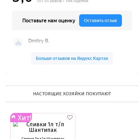
Ленты атласные, шпагат ,тишью
Раздвижные формы для выпечки
Силиконовые формы для выпечки
Формы для выпечки
Формы для выпечки антипригарные
Формы муссовый десерт
Шпателя ножи столики
Красители пищевые
Гелевые красители Americolor
Гелевые красители Chefmaster
Гелевые красители Россия (топ декор)
Жирорастворимые красители
Кандурины
Красители Kreda жирорастворимые
Красители Украса гелевые
НАСТОЯЩИЕ ХОЗЯЙКИ ПОКУПАЮТ
Красители Украса жирорастворимые
Красители гелевые Kreda
Красители распылители
Хит!
Пищевая гуашь
Пищевые глиттеры
Сверкающие красители Metallic
Сухие красители высокого качества
Сливки 1л т/п Шантипак