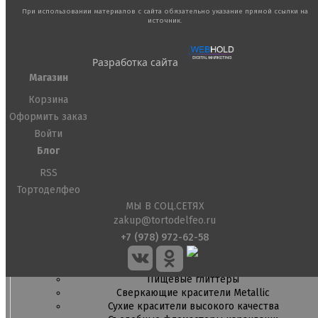
Ленты атласные, шпагат ,тишью
При использовании материалов с сайта обязательно указание прямой ссылки на
источник.
Раздвижные формы для выпечки
Силиконовые формы для выпечки
Формы для выпечки
Разработка сайта
Формы для выпечки антипригарные
Формы муссовый десерт
Магазин
Шпателя ножи столики
Корзина
Оформить заказ
Красители пищевые
Гелевые красители Americolor
Войти
Гелевые красители Chefmaster
Блог
Гелевые красители Россия (топ декор)
Жирорастворимые красители
RSS
Кандурины
Тортоделфео
Красители Kreda жирорастворимые
МЫ В СОЦ.СЕТЯХ
Красители Украса гелевые
zakup@tortodelfeo.ru
Красители Украса жирорастворимые
+7 (978) 972-62-58
Красители гелевые Kreda
Красители распылители
Пищевая гуашь
Пищевые глиттеры
Сверкающие красители Metallic
Сухие красители высокого качества