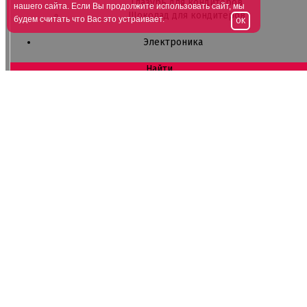
Глазурь для кондитеров
нашего сайта. Если Вы продолжите использовать сайт, мы
Шоколад для кондитеров
будем считать что Вас это устраивает.
OK
Электроника
Найти