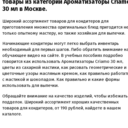
товары из категории Ароматизаторы Criam
Вафельные картинки
30 мл в Москве.
Вафельные рожки
Все для МАКАРУНС
Все для кейк попсов
Широкий ассортимент товаров для кондитеров для
Все для кексов и маффинов
приготовления множества оригинальных блюд пригодится н
Подставки под кексы
только опытному мастеру, но также хозяйкам для выпечки.
Украшения и инструмент для кексов маффинов
Упаковка для кексов
Начинающие кондитеры могут легко выбрать инвентарь
Формы бумажные тарталетки
необходимый для первых шагов. Либо обратить внимание н
обучающее видео на сайте. В учебных пособиях подробно
Все для пищевого принтера
говорится как использовать Ароматизаторы Criamo 30 мл,
Все для пряников и печенья
цветы из сахарной мастики, как рисовать геометрические и
3д печать эксклюзивных форм для пряников
цветочные узоры масляным кремом, как правильно работат
Формы для пряников
с мастикой и шоколадом. Как правильно и какие формы
использовать для выпечки.
Все для шоколада и конфет
Всё для праздника
Обращайте внимание на качество изделий, чтобы избежать
Вырубки для пряников
Изготовление цветов (пищевая флористика)
подделок. Широкий ассортимент хороших качественных
Инструменты для мастики и марципана
товаров для кондитеров, от
190
рублей, найдете в нашем
Инструменты для моделирования
каталоге.
Плунжеры вырубки штампы для мастики
Силиконовые молды