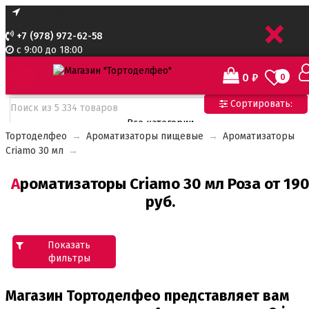
+
+7 (978) 972-62-58
с 9:00 до 18:00
0
₽
0
Сортировать:
Все категории
Тортоделфео
→
Ароматизаторы пищевые
→
Ароматизаторы
Все категории
Criamo 30 мл
→
Все для тортов по Акции
Адаптеры для кондитерского мешка
Ароматизаторы Criamo 30 мл Роза от 190
Ароматизаторы пищевые
Ароматизаторы Criamo 30 мл
руб.
Ароматизаторы TPA 10мл
Ароматизаторы Украса
Ароматизаторы пищевые жидкие Flavor Art 10мл
Показать
Ванильная паста
фильтры
Безе маршмеллоу мармелад
Бордюрная лента для тортов
Магазин Тортоделфео представляет вам
Бумажные формы