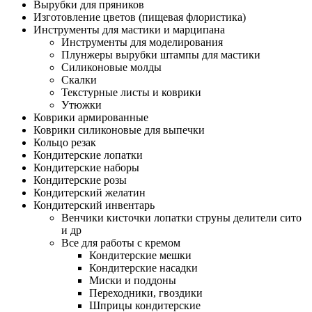
Вырубки для пряников
Изготовление цветов (пищевая флористика)
Инструменты для мастики и марципана
Инструменты для моделирования
Плунжеры вырубки штампы для мастики
Силиконовые молды
Скалки
Текстурные листы и коврики
Утюжки
Коврики армированные
Коврики силиконовые для выпечки
Кольцо резак
Кондитерские лопатки
Кондитерские наборы
Кондитерские розы
Кондитерский желатин
Кондитерский инвентарь
Венчики кисточки лопатки струны делители сито
и др
Все для работы с кремом
Кондитерские мешки
Кондитерские насадки
Миски и поддоны
Переходники, гвоздики
Шприцы кондитерские