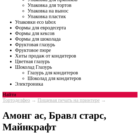
Упаковка для тортов
Упаковка на вынос
Упаковка пластик
Упаковки eco tabox
Формы для евродесерта
Формы для кексов
Формы для шоколада
Фруктовая глазурь
Фруктовое пюре
Хиты продаж от кондитеров
Цветная глазурь
Шоколад Глазурь
Глазурь для кондитеров
Шоколад для кондитеров
Электроника
Найти
Тортоделфео
→
Пищевая печать на принтере
→
Амонг ас, Бравл старс,
Майнкрафт