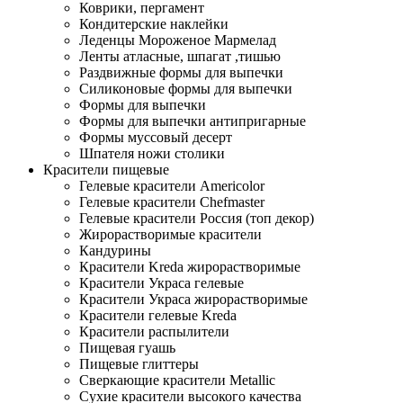
Коврики, пергамент
Кондитерские наклейки
Леденцы Мороженое Мармелад
Ленты атласные, шпагат ,тишью
Раздвижные формы для выпечки
Силиконовые формы для выпечки
Формы для выпечки
Формы для выпечки антипригарные
Формы муссовый десерт
Шпателя ножи столики
Красители пищевые
Гелевые красители Americolor
Гелевые красители Chefmaster
Гелевые красители Россия (топ декор)
Жирорастворимые красители
Кандурины
Красители Kreda жирорастворимые
Красители Украса гелевые
Красители Украса жирорастворимые
Красители гелевые Kreda
Красители распылители
Пищевая гуашь
Пищевые глиттеры
Сверкающие красители Metallic
Сухие красители высокого качества