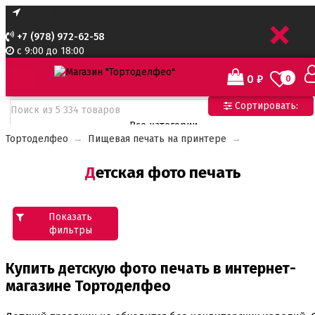
+
+7 (978) 972-62-58
с 9:00 до 18:00
0
₽
0
Сортировать:
Все категории
Тортоделфео
→
Пищевая печать на принтере
→
Все категории
Все для тортов по Акции
Детская фото печать
Адаптеры для кондитерского мешка
Ароматизаторы пищевые
Ароматизаторы Criamo 30 мл
Ароматизаторы TPA 10мл
Показать
Ароматизаторы Украса
фильтры
Ароматизаторы пищевые жидкие Flavor Art 10мл
Ванильная паста
Купить детскую фото печать в интернет-
магазине Тортоделфео
Безе маршмеллоу мармелад
Бордюрная лента для тортов
Бумажные формы