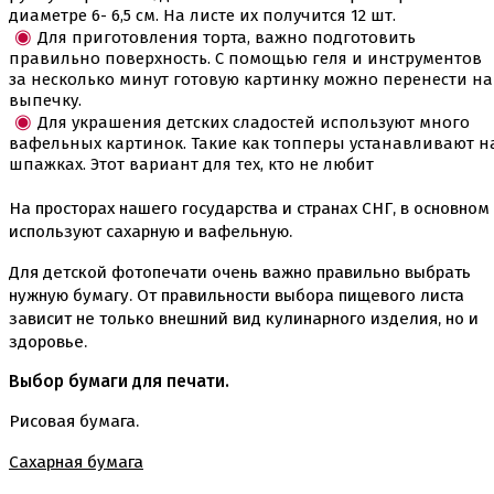
Ленты атласные, шпагат ,тишью
диаметре 6- 6,5 см. На листе их получится 12 шт.
Раздвижные формы для выпечки
Для приготовления торта, важно подготовить
Силиконовые формы для выпечки
правильно поверхность. С помощью геля и инструментов
Формы для выпечки
за несколько минут готовую картинку можно перенести на
Формы для выпечки антипригарные
выпечку.
Формы муссовый десерт
Для украшения детских сладостей используют много
Шпателя ножи столики
вафельных картинок. Такие как топперы устанавливают н
шпажках. Этот вариант для тех, кто не любит
Красители пищевые
Гелевые красители Americolor
На просторах нашего государства и странах СНГ, в основном
Гелевые красители Chefmaster
используют сахарную и вафельную.
Гелевые красители Россия (топ декор)
Жирорастворимые красители
Для детской фотопечати очень важно правильно выбрать
Кандурины
нужную бумагу. От правильности выбора пищевого листа
Красители Kreda жирорастворимые
зависит не только внешний вид кулинарного изделия, но и
Красители Украса гелевые
здоровье.
Красители Украса жирорастворимые
Красители гелевые Kreda
Выбор бумаги для печати.
Красители распылители
Пищевая гуашь
Рисовая бумага.
Пищевые глиттеры
Сверкающие красители Metallic
Сахарная бумага
Сухие красители высокого качества