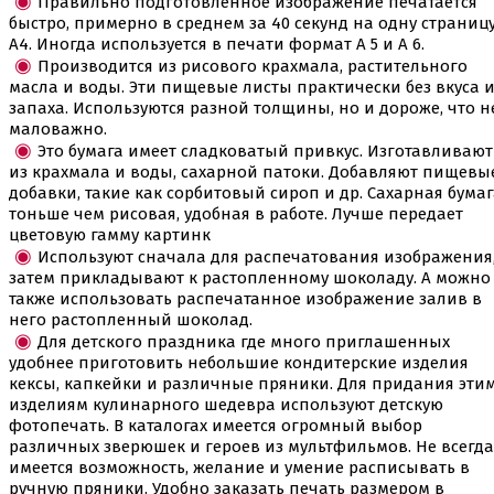
Правильно подготовленное изображение печатается
Скалки
быстро, примерно в среднем за 40 секунд на одну страниц
Текстурные листы и коврики
А4. Иногда используется в печати формат А 5 и А 6.
Утюжки
Производится из рисового крахмала, растительного
масла и воды. Эти пищевые листы практически без вкуса 
Коврики армированные
запаха. Используются разной толщины, но и дороже, что н
Коврики силиконовые для выпечки
маловажно.
Кольцо резак
Это бумага имеет сладковатый привкус. Изготавливают
Кондитерские лопатки
из крахмала и воды, сахарной патоки. Добавляют пищевы
Кондитерские наборы
добавки, такие как сорбитовый сироп и др. Сахарная бума
Кондитерские розы
тоньше чем рисовая, удобная в работе. Лучше передает
Кондитерский желатин
цветовую гамму картинк
Кондитерский инвентарь
Венчики кисточки лопатки струны делители сито и
Используют сначала для распечатования изображения
др
затем прикладывают к растопленному шоколаду. А можно
Все для работы с кремом
также использовать распечатанное изображение залив в
Кондитерские мешки
него растопленный шоколад.
Кондитерские насадки
Для детского праздника где много приглашенных
Миски и поддоны
удобнее приготовить небольшие кондитерские изделия
Переходники, гвоздики
кексы, капкейки и различные пряники. Для придания эти
Шприцы кондитерские
изделиям кулинарного шедевра используют детскую
фотопечать. В каталогах имеется огромный выбор
Коврики, пергамент
различных зверюшек и героев из мультфильмов. Не всегда
Кондитерские наклейки
имеется возможность, желание и умение расписывать в
Леденцы Мороженое Мармелад
ручную пряники. Удобно заказать печать размером в