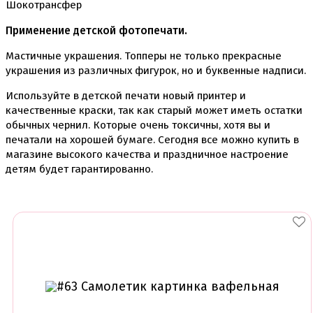
Съедобные фломастеры карандаши
Шокотрансфер
Креманки, Топпинги, Сиропы, Формы для мороженого
Применение детской фотопечати.
Креманки
Мастичные украшения. Топперы не только прекрасные
Топпинги, сиропы
Формы для мороженного
украшения из различных фигурок, но и буквенные надписи.
Используйте в детской печати новый принтер и
Мастика Марципан Паста для лепки
Мастика для торта
качественные краски, так как старый может иметь остатки
Наборы для моделирования
обычных чернил. Которые очень токсичны, хотя вы и
Наборы плунжеров
печатали на хорошей бумаге. Сегодня все можно купить в
Новинки в магазине Тортодел
магазине высокого качества и праздничное настроение
Ножи для кондитера
детям будет гарантированно.
Оптом товары для кондитеров
Оранжевые красители
ПП Десерты
Пакеты
Пасха
Пищевая печать на принтере
Ангелочки
Детская фото печать
Фото печать
1 сентября, День учителя
14 февраля, день влюбленных