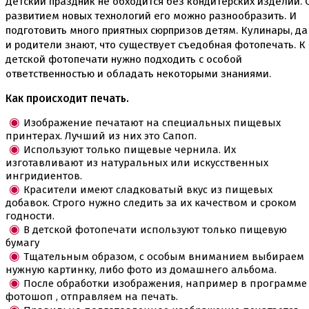
Детский праздник не обходится без кондитерских изделий. 
Вафельные картинки
развитием новых технологий его можно разнообразить. И
Вафельные рожки
подготовить много приятных сюрпризов детям. Кулинары, да
Все для МАКАРУНС
и родители знают, что существует съедобная фотопечать. К
Все для кейк попсов
детской фотопечати нужно подходить с особой
Все для кексов и маффинов
ответственностью и обладать некоторыми знаниями.
Подставки под кексы
Украшения и инструмент для кексов маффинов
Как происходит печать.
Упаковка для кексов
Формы бумажные тарталетки
Изображение печатают на специальных пищевых
принтерах. Лучший из них это Сапоп.
Все для пищевого принтера
Используют только пищевые чернила. Их
Все для пряников и печенья
изготавливают из натуральных или искусственных
3д печать эксклюзивных форм для пряников
ингридиентов.
Формы для пряников
Красители имеют сладковатый вкус из пищевых
добавок. Строго нужно следить за их качеством и сроком
Все для шоколада и конфет
годности.
Всё для праздника
В детской фотопечати используют только пищевую
Вырубки для пряников
бумагу
Изготовление цветов (пищевая флористика)
Тщательным образом, с особым вниманием выбираем
Инструменты для мастики и марципана
нужную картинку, либо фото из домашнего альбома.
Инструменты для моделирования
После обработки изображения, например в программе
Плунжеры вырубки штампы для мастики
фотошоп , отправляем на печать.
Силиконовые молды