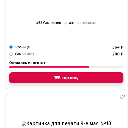
Амонг ас, Бравл старс, Майнкрафт
Бабочки Съедобная печать
Для мужчин
Единороги
#63 Самолетик картинка вафельная
Из фильмов
Капкейки
Куклы Лол
Маме
364
₽
Машинки, тачки
Розница
Мультики разные
280
₽
Самовывоз
Новый Год, Рождество
Осталось много шт.
Поп-Арт
Тик-Ток, Лайки
Хэллоуин
В корзину
Пищевые блестки
Подложки салфетки
Пенопластовые подложки
Подложки 0,8мм
Подложки 1,5мм
Подложки 2,5мм
Подложки 3,2мм
Подложки дерево