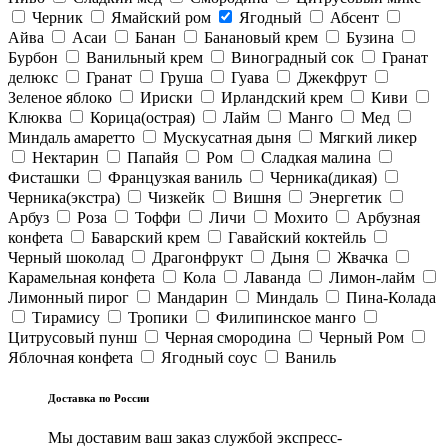
Черник
Ямайский ром
Ягодный
Абсент
Айва
Асаи
Банан
Банановый крем
Бузина
Бурбон
Ванильный крем
Виноградный сок
Гранат
делюкс
Гранат
Груша
Гуава
Джекфрут
Зеленое яблоко
Ириски
Ирландский крем
Киви
Клюква
Корица(острая)
Лайм
Манго
Мед
Миндаль амаретто
Мускусатная дыня
Мягкий ликер
Нектарин
Папайя
Ром
Сладкая малина
Фисташки
Французкая ваниль
Черника(дикая)
Черника(экстра)
Чизкейк
Вишня
Энергетик
Арбуз
Роза
Тоффи
Личи
Мохито
Арбузная
конфета
Баварский крем
Гавайский коктейль
Черный шоколад
Драгонфрукт
Дыня
Жвачка
Карамельная конфета
Кола
Лаванда
Лимон-лайм
Лимонный пирог
Мандарин
Миндаль
Пина-Колада
Тирамису
Тропики
Филипинское манго
Цитрусовый пунш
Черная смородина
Черный Ром
Яблочная конфета
Ягодный соус
Ваниль
Доставка по России
Мы доставим ваш заказ службой экспресс-