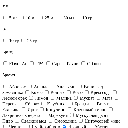
Мл
5 мл
10 мл
25 мл
30 мл
10 гр
Вес
10 гр
25 гр
Бренд
Flavor Art
ТРА
Capella flavors
Criamo
Аромат
Абрикос
Ананас
Апельсин
Виноград
Земляника
Кокос
Коньяк
Кофе
Крем сода
Лесной орех
Лимон
Малина
Мускат
Мята
Персик
Яблоко
Клубника
Бренди
Виски
Ежевика
Ирис
Капучино
Кленовый сироп
Лакричная конфета
Маракуйя
Мускусная дыня
Пиво
Сладкий мед
Смородина
Цитрусовый микс
Черник
Ямайский ром
Ягодный
Абсент