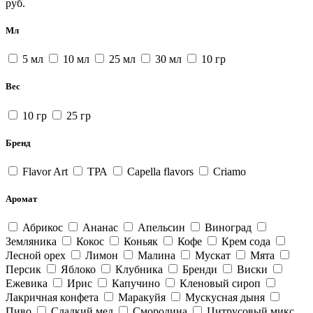
руб.
Мл
5 мл
10 мл
25 мл
30 мл
10 гр
Вес
10 гр
25 гр
Бренд
Flavor Art
ТРА
Capella flavors
Criamo
Аромат
Абрикос
Ананас
Апельсин
Виноград
Земляника
Кокос
Коньяк
Кофе
Крем сода
Лесной орех
Лимон
Малина
Мускат
Мята
Персик
Яблоко
Клубника
Бренди
Виски
Ежевика
Ирис
Капучино
Кленовый сироп
Лакричная конфета
Маракуйя
Мускусная дыня
Пиво
Сладкий мед
Смородина
Цитрусовый микс