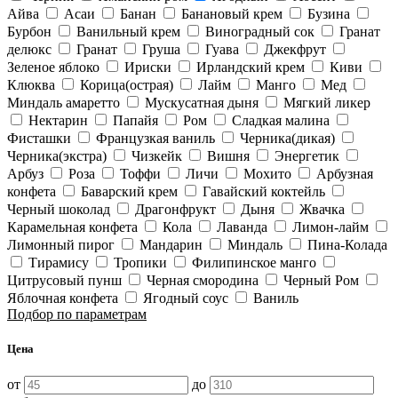
Айва
Асаи
Банан
Банановый крем
Бузина
Бурбон
Ванильный крем
Виноградный сок
Гранат
делюкс
Гранат
Груша
Гуава
Джекфрут
Зеленое яблоко
Ириски
Ирландский крем
Киви
Клюква
Корица(острая)
Лайм
Манго
Мед
Миндаль амаретто
Мускусатная дыня
Мягкий ликер
Нектарин
Папайя
Ром
Сладкая малина
Фисташки
Французкая ваниль
Черника(дикая)
Черника(экстра)
Чизкейк
Вишня
Энергетик
Арбуз
Роза
Тоффи
Личи
Мохито
Арбузная
конфета
Баварский крем
Гавайский коктейль
Черный шоколад
Драгонфрукт
Дыня
Жвачка
Карамельная конфета
Кола
Лаванда
Лимон-лайм
Лимонный пирог
Мандарин
Миндаль
Пина-Колада
Тирамису
Тропики
Филипинское манго
Цитрусовый пунш
Черная смородина
Черный Ром
Яблочная конфета
Ягодный соус
Ваниль
Подбор по параметрам
Цена
от
до