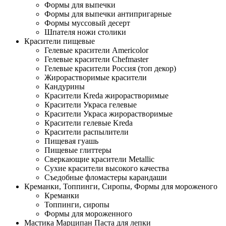
Формы для выпечки
Формы для выпечки антипригарные
Формы муссовый десерт
Шпателя ножи столики
Красители пищевые
Гелевые красители Americolor
Гелевые красители Chefmaster
Гелевые красители Россия (топ декор)
Жирорастворимые красители
Кандурины
Красители Kreda жирорастворимые
Красители Украса гелевые
Красители Украса жирорастворимые
Красители гелевые Kreda
Красители распылители
Пищевая гуашь
Пищевые глиттеры
Сверкающие красители Metallic
Сухие красители высокого качества
Съедобные фломастеры карандаши
Креманки, Топпинги, Сиропы, Формы для мороженого
Креманки
Топпинги, сиропы
Формы для мороженного
Мастика Марципан Паста для лепки