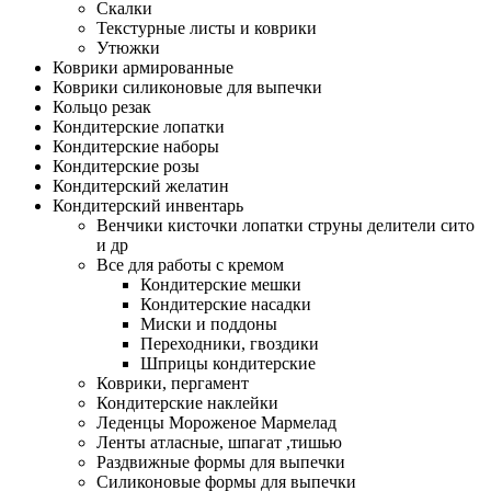
Скалки
Текстурные листы и коврики
Утюжки
Коврики армированные
Коврики силиконовые для выпечки
Кольцо резак
Кондитерские лопатки
Кондитерские наборы
Кондитерские розы
Кондитерский желатин
Кондитерский инвентарь
Венчики кисточки лопатки струны делители сито
и др
Все для работы с кремом
Кондитерские мешки
Кондитерские насадки
Миски и поддоны
Переходники, гвоздики
Шприцы кондитерские
Коврики, пергамент
Кондитерские наклейки
Леденцы Мороженое Мармелад
Ленты атласные, шпагат ,тишью
Раздвижные формы для выпечки
Силиконовые формы для выпечки