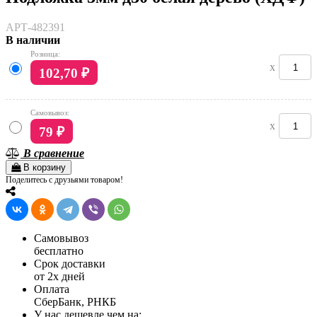
АРТ-482391
В наличии
Розница:
x
102,70
₽
Самовывоз:
x
79
₽
В сравнение
В корзину
Поделитесь с друзьями товаром!
Самовывоз
бесплатно
Срок доставки
от 2х дней
Оплата
СберБанк, РНКБ
У нас дешевле чем на: