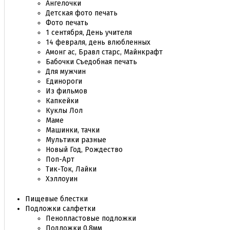
Ангелочки
Детская фото печать
Фото печать
1 сентября, День учителя
14 февраля, день влюбленных
Амонг ас, Бравл старс, Майнкрафт
Бабочки Съедобная печать
Для мужчин
Единороги
Из фильмов
Капкейки
Куклы Лол
Маме
Машинки, тачки
Мультики разные
Новый Год, Рождество
Поп-Арт
Тик-Ток, Лайки
Хэллоуин
Пищевые блестки
Подложки салфетки
Пенопластовые подложки
Подложки 0,8мм