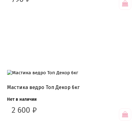
Подложки 2,5мм
Подложки 3,2мм
Подложки дерево
Подложки от 10шт
Салфетки
Сольерки
Сахарное драже
Свечи для праздника
Силиконовые формы
Сливки для торта и крем чиз
Сублимированные ягоды и фрукты
Сушеные цветы
Сырье кондитерское
Топперы
Мастика ведро Топ Декор 6кг
Украшения для торта
Вафельные цветы
Нет в наличии
Кондитерская посыпка
2 600
₽
Кондитерские посыпки МИКС
Кондитерские посыпки Россия
Кондитерские посыпки звезды
Кондитерские посыпки сахар
Кондитерские посыпки сердце