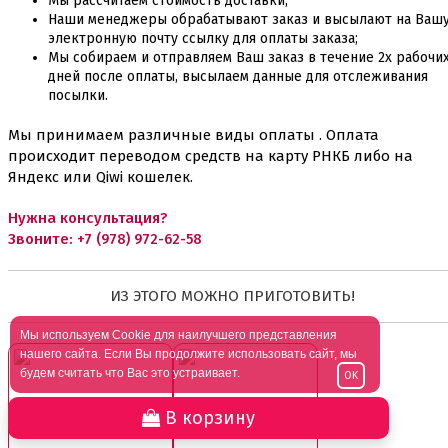
Мы рассчитаем стоимость доставки;
Наши менеджеры обрабатывают заказ и высылают на Ваш
электронную почту ссылку для оплаты заказа;
Мы собираем и отправляем Ваш заказ в течение 2х рабочи
дней после оплаты, высылаем данные для отслеживания
посылки.
Мы принимаем различные виды оплаты . Оплата
происходит переводом средств на карту РНКБ либо на
Яндекс или Qiwi кошелек.
Нужна консультация?
Звоните:
+7 (978) 972-62-58
ИЗ ЭТОГО МОЖНО ПРИГОТОВИТЬ!
Мы используем Cookie для наилучшего представления
нашего сайта. Если Вы продолжите использовать сайт, мы
будем считать что Вас это устраивает.
OK
В корзину
Рецепты бисквитов
Рецепты кремов