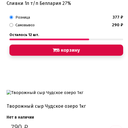
Детская фото печать
Сливки 1л т/п Беллария 27%
Фото печать
1 сентября, День учителя
14 февраля, день влюбленных
377
₽
Розница
Амонг ас, Бравл старс, Майнкрафт
290
₽
Самовывоз
Бабочки Съедобная печать
Для мужчин
Осталось 12 шт.
Единороги
Из фильмов
Капкейки
В корзину
Куклы Лол
Маме
Машинки, тачки
Мультики разные
Новый Год, Рождество
Поп-Арт
Тик-Ток, Лайки
Хэллоуин
Пищевые блестки
Творожный сыр Чудское озеро 1кг
Подложки салфетки
Пенопластовые подложки
Нет в наличии
Подложки 0,8мм
790
₽
Подложки 1,5мм