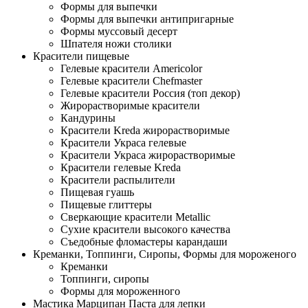
Формы для выпечки
Формы для выпечки антипригарные
Формы муссовый десерт
Шпателя ножи столики
Красители пищевые
Гелевые красители Americolor
Гелевые красители Chefmaster
Гелевые красители Россия (топ декор)
Жирорастворимые красители
Кандурины
Красители Kreda жирорастворимые
Красители Украса гелевые
Красители Украса жирорастворимые
Красители гелевые Kreda
Красители распылители
Пищевая гуашь
Пищевые глиттеры
Сверкающие красители Metallic
Сухие красители высокого качества
Съедобные фломастеры карандаши
Креманки, Топпинги, Сиропы, Формы для мороженого
Креманки
Топпинги, сиропы
Формы для мороженного
Мастика Марципан Паста для лепки