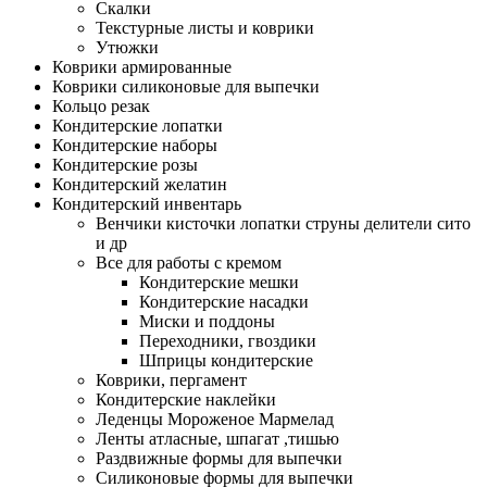
Скалки
Текстурные листы и коврики
Утюжки
Коврики армированные
Коврики силиконовые для выпечки
Кольцо резак
Кондитерские лопатки
Кондитерские наборы
Кондитерские розы
Кондитерский желатин
Кондитерский инвентарь
Венчики кисточки лопатки струны делители сито
и др
Все для работы с кремом
Кондитерские мешки
Кондитерские насадки
Миски и поддоны
Переходники, гвоздики
Шприцы кондитерские
Коврики, пергамент
Кондитерские наклейки
Леденцы Мороженое Мармелад
Ленты атласные, шпагат ,тишью
Раздвижные формы для выпечки
Силиконовые формы для выпечки