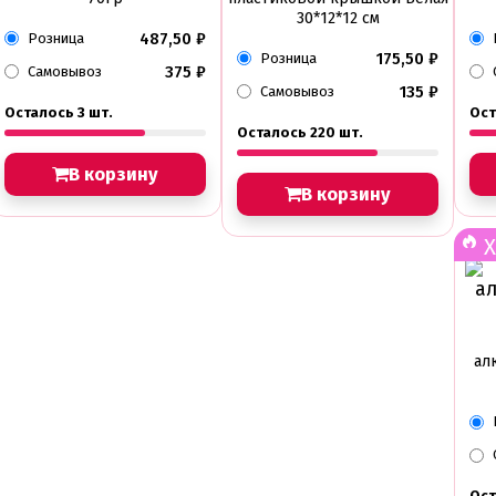
30*12*12 см
487,50
₽
Розница
175,50
₽
Розница
375
₽
Самовывоз
135
₽
Самовывоз
Осталось 3 шт.
Ост
Осталось 220 шт.
В корзину
В корзину
Х
ал
Ост