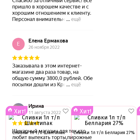
Хит!
Хит!
Сливки 1л т/п Шантипак
Сливки 1л т/п Беллария 27%