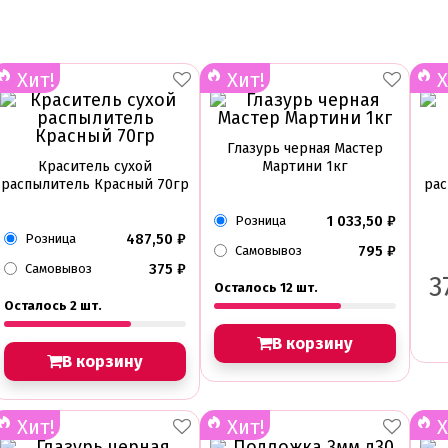
Хит!
Хит!
Х
Глазурь черная Мастер
Краситель сухой
Мартини 1кг
распылитель Красный 70гр
рас
1 033,50
₽
Розница
487,50
₽
Розница
795
₽
Самовывоз
375
₽
Самовывоз
3
Осталось 12 шт.
Осталось 2 шт.
В корзину
В корзину
Хит!
Хит!
Х