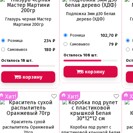
Подложка 3мм д30 белая
Глазурь черная Мастер
дерево (ХДФ)
Г
Мартини 200гр
102,70
₽
Розница
234
₽
Розница
79
₽
Самовывоз
180
₽
Самовывоз
Осталось 108 шт.
Осталось 18 шт.
Ост
В корзину
В корзину
Хит!
Хит!
Х
Краситель сухой
распылитель Оранжевый
Коробка под рулет с
ра
70гр
пластиковой крышкой Белая