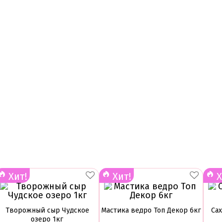
Хит!
Хит!
Х
Творожный сыр Чудское
Мастика ведро Топ Декор 6кг
Сах
озеро 1кг