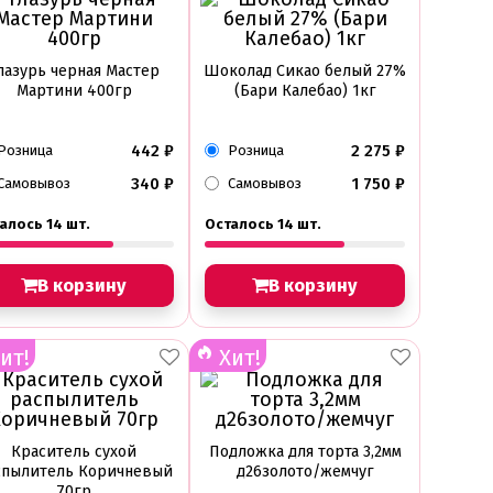
лазурь черная Мастер
Шоколад Сикао белый 27%
Мартини 400гр
(Бари Калебао) 1кг
442
₽
2 275
₽
Розница
Розница
340
₽
1 750
₽
Самовывоз
Самовывоз
алось 14 шт.
Осталось 14 шт.
В корзину
В корзину
ит!
Хит!
Краситель сухой
Подложка для торта 3,2мм
спылитель Коричневый
д26золото/жемчуг
70гр