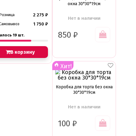
окна 30*30*19см
2 275
₽
Розница
Нет в наличии
1 750
₽
Самовывоз
850
₽
алось 19 шт.
В корзину
Хит!
Коробка для торта без окна
30*30*19см
Нет в наличии
100
₽