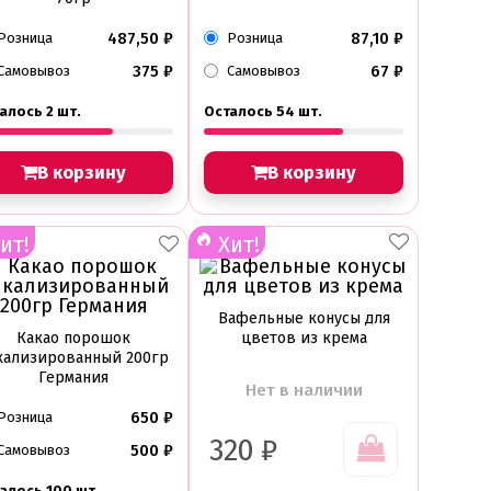
487,50
₽
87,10
₽
Розница
Розница
375
₽
67
₽
Самовывоз
Самовывоз
алось 2 шт.
Осталось 54 шт.
В корзину
В корзину
ит!
Хит!
Вафельные конусы для
Какао порошок
цветов из крема
кализированный 200гр
Германия
Нет в наличии
650
₽
Розница
320
₽
500
₽
Самовывоз
алось 100 шт.