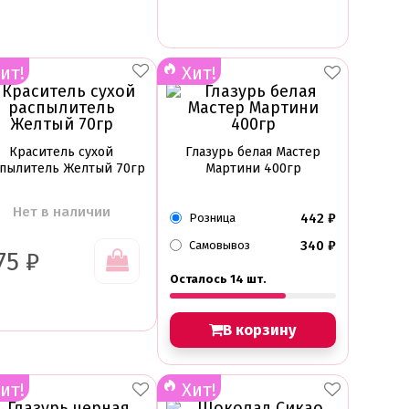
ит!
Хит!
Краситель сухой
Глазурь белая Мастер
пылитель Желтый 70гр
Мартини 400гр
Нет в наличии
442
₽
Розница
340
₽
Самовывоз
75
₽
Осталось 14 шт.
В корзину
ит!
Хит!