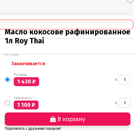
Масло кокосове рафинированное
1л Roy Thai
АРТ-484986
Заканчивается
Розница:
x
1 430
₽
Самовывоз:
x
1 100
₽
В корзину
Поделитесь с друзьями товаром!