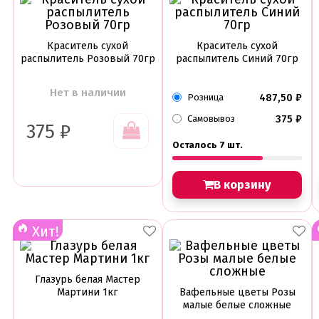
Краситель сухой
Краситель сухой
распылитель Розовый 70гр
распылитель Синий 70гр
Нет в наличии
487,50
₽
Розница
375
₽
Самовывоз
375
₽
Осталось 7 шт.
В корзину
Хит!
Глазурь белая Мастер
Мартини 1кг
Вафельные цветы Розы
малые белые сложные