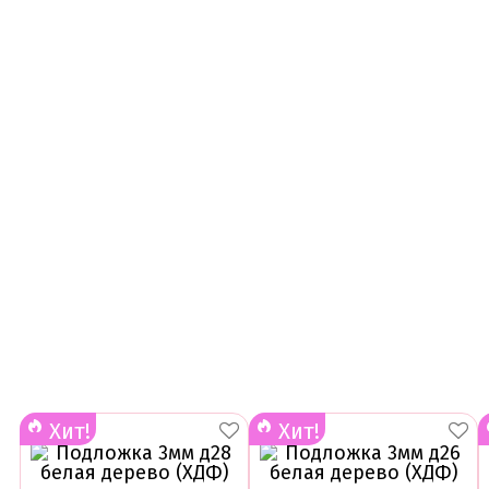
Хит!
Хит!