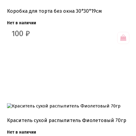
Цветная глазурь
Шоколад Глазурь
Коробка для торта без окна 30*30*19см
Глазурь для кондитеров
Шоколад для кондитеров
Нет в наличии
Электроника
100
₽
Найти
Краситель сухой распылитель Фиолетовый 70гр
Нет в наличии