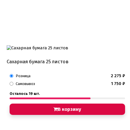
Подложки 3,2мм
Подложки дерево
Подложки от 10шт
Салфетки
Сольерки
Сахарное драже
Свечи для праздника
Силиконовые формы
Сливки для торта и крем чиз
Сублимированные ягоды и фрукты
Сахарная бумага 25 листов
Сушеные цветы
Сырье кондитерское
Топперы
2 275
₽
Розница
Украшения для торта
1 750
₽
Вафельные цветы
Самовывоз
Кондитерская посыпка
Осталось 19 шт.
Кондитерские посыпки МИКС
Кондитерские посыпки Россия
Кондитерские посыпки звезды
В корзину
Кондитерские посыпки сахар
Кондитерские посыпки сердце
Кондитерские посыпки шарики