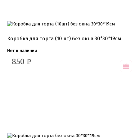
Сахарные и шоколадные фигурки
Сахарные цветы и кружево
Трафареты
Упаковка для выпечки
Бумажный наполнитель для подарков
Коробка для торта (10шт) без окна 30*30*19см
Упаковка для кексов
Упаковка для конфет и шоколада
Нет в наличии
Упаковка для макарунс
Упаковка для муссовых десертов
850
₽
Упаковка для подарков
Упаковка для пряников
Упаковка для тортов
Упаковка на вынос
Упаковка пластик
Упаковки eco tabox
Формы для евродесерта
Формы для кексов
Формы для шоколада
Фруктовая глазурь
Фруктовое пюре
Хиты продаж от кондитеров