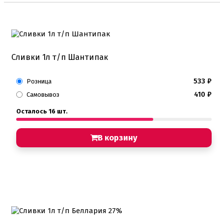
Кондитерские наклейки
Леденцы Мороженое Мармелад
Ленты атласные, шпагат ,тишью
Раздвижные формы для выпечки
Силиконовые формы для выпечки
Формы для выпечки
Сливки 1л т/п Шантипак
Формы для выпечки антипригарные
Формы муссовый десерт
533
₽
Шпателя ножи столики
Розница
410
₽
Самовывоз
Красители пищевые
Гелевые красители Americolor
Осталось 16 шт.
Гелевые красители Chefmaster
Гелевые красители Россия (топ декор)
В корзину
Жирорастворимые красители
Кандурины
Красители Kreda жирорастворимые
Красители Украса гелевые
Красители Украса жирорастворимые
Красители гелевые Kreda
Красители распылители
Пищевая гуашь
Пищевые глиттеры