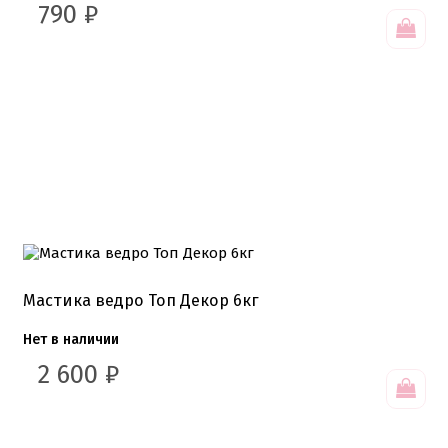
790
₽
1 сентября, День учителя
14 февраля, день влюбленных
Амонг ас, Бравл старс, Майнкрафт
Бабочки Съедобная печать
Для мужчин
Единороги
Из фильмов
Капкейки
Куклы Лол
Маме
Машинки, тачки
Мультики разные
Новый Год, Рождество
Поп-Арт
Тик-Ток, Лайки
Хэллоуин
Мастика ведро Топ Декор 6кг
Пищевые блестки
Нет в наличии
Подложки салфетки
2 600
₽
Пенопластовые подложки
Подложки 0,8мм
Подложки 1,5мм
Подложки 2,5мм