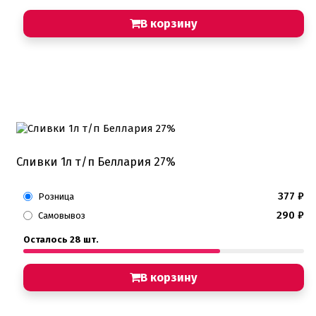
В корзину
Сливки 1л т/п Беллария 27%
377
₽
Розница
290
₽
Самовывоз
Осталось 28 шт.
В корзину